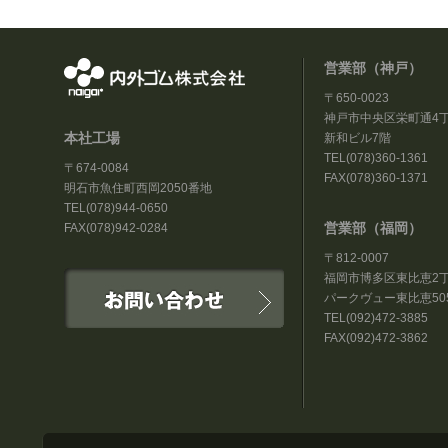
営業部（神戸）
〒650-0023
神戸市中央区栄町通4丁
本社工場
新和ビル7階
TEL(078)360-1361
〒674-0084
FAX(078)360-1371
明石市魚住町西岡2050番地
TEL(078)944-0650
営業部（福岡）
FAX(078)942-0284
〒812-0007
福岡市博多区東比恵2丁目
パークヴュー東比恵50
TEL(092)472-3885
FAX(092)472-3862