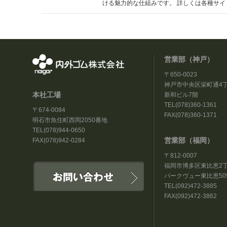
ける魅力的な仕組みです。 詳しくは各種サイ
営業部（神戸）
〒650-0023
神戸市中央区栄町通4丁
本社工場
新和ビル7階
TEL(078)360-1361
〒674-0084
FAX(078)360-1371
明石市魚住町西岡2050番地
TEL(078)944-0650
営業部（福岡）
FAX(078)942-0284
〒812-0007
福岡市博多区東比恵2丁目
パークヴュー東比恵50
TEL(092)472-3885
FAX(092)472-3862