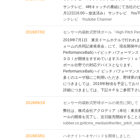
サンテレビ、4時キャッチの番組にて当社のビ
月12日16:00～放送済み） サンテレビ Y
ンテレビ Youtube Channel
2019/07/02
センサー内蔵軟式野球ボール「High Pitch Per
2019年7月1日 東京ドームホテルで行わ
ォームの共同記者発表会」にて、現在開発中のセン
PerformanceBall(ハイピッチ パフ
ＤＤＩが開発をすすめていますスポーツＩｏＴプラ
ボール分野での対応デバイスとなります。 セン
PerformanceBall(ハイ ピッチ パフ
多くのユーザ様にご利用いただき、野球界
につきましては、2019年秋頃を予定しておりま
詳細につきましては、下記ＨＰをご参照下さい。 https://ss
2019/06/18
センサー内蔵軟式野球ボールの発売に関して
弊社は、株式会社アクロディア（本社：東京都
ールの開発を完了し、近日販売開始すること
rubber.co.jp/dcms_media/other/tec_pitch_no
2019/03/01
ハネナイトヘキサパッドを開発しました