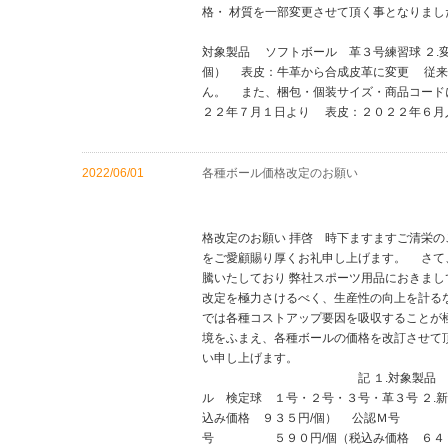
格・ 材質を一部変更させて頂く事となりまし
敬具
対象製品 ソフトボール 革３号練習球 ２
個） 表皮：牛革から合成皮革に変更 従来
ん。 また、梱包・個装サイズ・商品コード
２２年７月１日より 表皮：２０２２年６月
以
2022/06/01
各種ボール価格改定のお願い
２０２２年６月
内外ゴム株式
格改定のお願い 拝啓 時下ますますご清栄の
をご愛顧賜り厚くお礼申し上げます。 さて
騰いたしており 弊社スポーツ用品におきまし
改定を極力さけるべく、生産性の向上を計る
では各種コストアップ要因を吸収することが
境をふまえ、各種ボールの価格を改訂させて
い申し上げ
記 １.対象製品 軟式野球ボー
ル 検定球 １号・２号・３号・革３号 
込み価格 ９３５円/個） 公認Ｍ号 ６
号 ５９０円/個（税込み価格 ６４