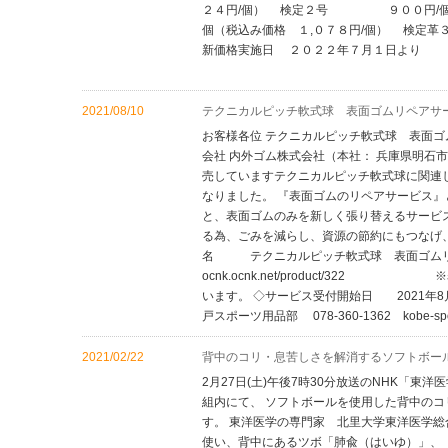
２４円/個） 検定２号 ９００円/個
個（税込み価格 １,０７８円/個） 検定革
新価格実施日 ２０２２年７月１日より
以
2021/08/10
テクニカルピッチ軟式球 表面ゴムリペアサ
お客様各位 テクニカルピッチ軟式球 表面ゴム
会社 内外ゴム株式会社（本社： 兵庫県明石
売していますテクニカルピッチ軟式球に関連
なりました。 『表面ゴムのリペアサービス
と、表面ゴムのみを新しく張り替えるサービ
る為、ごみを減らし、資源の節約にもつなげ
名 テクニカルピッチ軟式球 表面ゴムリペアサービ
ocnk.ocnk.net/product/3
います。 ◇サービス受付開始日 2021年
戸スポーツ用品部 078-360-1362 kobe-sport@n
2021/02/22
背中のコリ・息苦しさを解消するソフトボー
2月27日(土)午後7時30分放送のNHK「
組内にて、 ソフトボールを使用した背中の
す。 東洋医学の専門家 北里大学東洋医学総
使い、背中にあるツボ「肺兪（はいゆ）」、