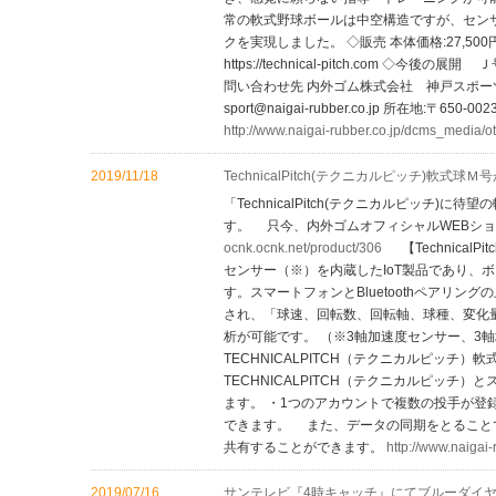
常の軟式野球ボールは中空構造ですが、セン
クを実現しました。 ◇販売 本体価格:27,500
https://technical-pitch.com
問い合わせ先 内外ゴム株式会社 神戸スポーツ用品部(担当
sport@naigai-rubber.co.jp 所在地:
http://www.naigai-rubber.co.jp/dcms_media/o
2019/11/18
TechnicalPitch(テクニカルピッチ)軟式
「TechnicalPitch(テクニカルピッチ)
す。 只今、内外ゴムオフィシャルWEBシ
ocnk.ocnk.net/product/306
【Technical
センサー（※）を内蔵したIoT製品であり、
す。スマートフォンとBluetoothペアリ
され、「球速、回転数、回転軸、球種、変化
析が可能です。 （※3軸加速度センサー、3
TECHNICALPITCH（テクニカルピッチ
TECHNICALPITCH（テクニカルピッ
ます。 ・1つのアカウントで複数の投手が登
できます。 また、データの同期をとること
共有することができます。
http://www.naigai
2019/07/16
サンテレビ『4時キャッチ』にてブルーダイ