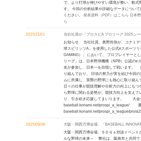
で、より打球が伸びやすい環境が整い、軟式
す。 今回の分析結果や詳細なデータについて
ください。
発表資料（PDF）はこちら
日本野
ら
2025/11/01
当社社員が「プロスピA プロリーグ 2025
お知らせ 当社社員、奥野尚弥が、コナミデ
球スピリッツA」を使用した公式eスポーツリーグ 「プ
GAMING）」 において、 プロプレイヤー
リーグ」は、日本野球機構（NPB）公認のeス
名が参加し、日本一を目指して戦います。 
り組んでおり、 日頃の努力が実を結び今回の
ムに所属し、実際の野球にも熱心に取り組ん
日々の仕事が競技理解や分析力の向上にもつ
ら野球に関わる姿勢が、競技力向上を支えて
り、引き続き応援してまいります。 大会公式サ
baseball.konami.net/prospi_a_leagu
baseball.konami.net/prospi_a_league/pro/a2
2025/09/30
大阪・関西万博会場、「BASEBALL INNOV
大阪・関西万博会場、ＳＤＧｓ対談イベントが開催さ
ルな野球の未来～ 弊社は、阪南市と共同で、