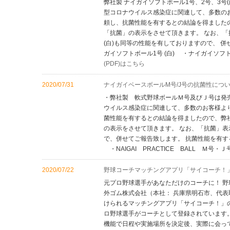
弊社製 ナイガイソフトボール1号、2号、3号
型コロナウイルス感染症に関連して、多数の
頼し、抗菌性能を有するとの結論を得ましたの
「抗菌」の表示をさせて頂きます。 なお、「
(白)も同等の性能を有しておりますので、 
ガイソフトボール1号 (白) ・ナイガイソフト
(PDF)はこちら
2020/07/31
ナイガイベースボールM号/J号の抗菌性につ
・弊社製 軟式野球ボールＭ号及びＪ号は発
ウイルス感染症に関連して、多数のお客様よ
菌性能を有するとの結論を得ましたので、弊社
の表示をさせて頂きます。 なお、「抗菌」
で、併せてご報告致します。 抗菌性能を有する軟
・NAIGAI PRACTICE BALL Ｍ号・Ｊ
2020/07/22
野球コーチマッチングアプリ「サイコーチ！
元プロ野球選手があなただけのコーチに！ 野
外ゴム株式会社（本社： 兵庫県明石市、代表
けられるマッチングアプリ「サイコーチ！」
ロ野球選手がコーチとして登録されています
機能で日程や実施場所を決定後、実際に会っ