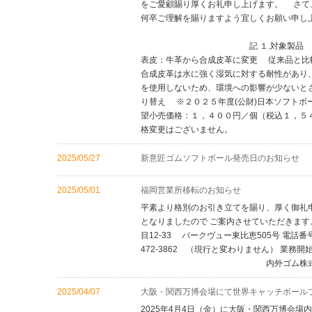
をご愛顧賜り厚くお礼申し上げます。 さ
何卒ご理解を賜りますよう宜しくお願い申し
記 １.対象製品 ナイガイ革製
表皮：牛革から合成皮革に変更 従来品と
合成皮革は水に強く湿気に対する耐性があり
を使用しないため、環境への影響が少ないとさ
り替え ※２０２５年度(公財)日本ソフトボ
望小売価格：１，４００円／個（税込１，５
格変更はございません。
2025/05/27
新意匠ゴムソフトボール発売日のお知らせ
2025/05/01
福岡営業所移転のお知らせ
平素より格別のお引き立てを賜り、厚く御礼
となりましたので ご案内させていただきます。
目12-33 パークヴュー東比恵505号 電話番号
472-3862 （現行と変わりません） 業務開
内外ゴム株式会社 
2025/04/07
大阪・関西万博会場にて世界キャッチボール
2025年4月4日（金）に大阪・関西万博会場内