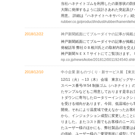
当社ハネナイトゴムを利用したの新形状の防
大限に発揮するように設計さあれた突起及び
用意。 詳細は『ハネナイトヘキサパッド』
rubber.co.jp/product/indust/rubber/haneniteh
2018/12/22
神戸新聞紙面にてブルーダイヤの記事が掲載
神戸新聞紙面にてブルーダイヤの記事が掲載
発秘話等 弊社ＯＢ相川氏との取材内容を交え紹
神戸新聞ＮＥＸＴサイトにてご覧頂けます。
np.co.jp/news/kobe/201812/0011924540.sht
2018/12/10
中小企業 新ものづくり・新サービス展 【東
12/11（火）～13（木） 会場 東京ビッ
スペース番号/Ｒ54 制振ゴム（ハネナイト
たサンプルなどもご用意しております是非お
トダウンに寄与したロータリーインジェクシ
を受ける傾向があります。今回、低温域から
開発。それにより温度域で使えなかったお客
から、インジェクション成型に変更したこと
りました。またコスト面でもお客様のニーズ
たユーザー様のほかにも、弊社製品の需要は
の供給、ユーザー様のご要望形状に成型して