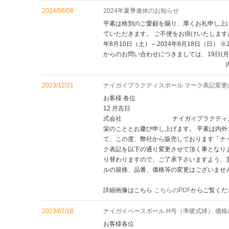
2024/08/08
2024年夏季連休のお知らせ
平素は格別のご愛顧を賜り、厚くお礼申し上
ていただきます。 ご不便をお掛けいたしますが
年8月10日（土）～2024年8月18日（日） 
からのお問い合わせにつきましては、19日(
内外ゴム株式会社
2023/12/21
ナイガイプラクティスボール マーク表記変更
お客様 各
12 月吉
式会社 ナイガイプラクティスボール
栄のこととお慶び申し上げます。 平素は内外
て、この度、弊社から販売しております「ナイ
ク表記を以下の通り変更させて頂く事となりまし
り替わりますので、ご了承下さいますよう、
ルの規格、品番、価格等の変更はございませ
詳細画像はこちら
こちらのPDF
からご覧くだ
2023/07/18
ナイガイベースボール H号（準硬式球） 価
お客様各位 2