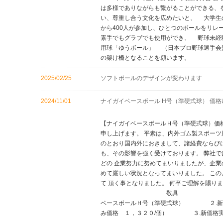
は多様でありながらも繋がることができる、
い、尊重し合う文化を広めたいと、 大学生
から400人が参加し、ひとつのボールをリ
素手でもグラブでも使用ができ、 野球未経
用球「ゆうボール」 （日本プロ野球選手会
の架け橋となることを願います。
2025/02/25
ソフトボールのデザインが変わります
2024/11/01
ナイガイベースボール H号（準硬式球） 価
２０２４年１１月１日
【ナイガイベースボールＨ号（準硬式球）価
申し上げます。 平素は、内外ゴム製スポーツ
のとおり国内外におきまして、諸経費ならび
も、その影響を強く受けております。 弊社
どの 企業努力に努めてまいりましたが、企業
めて厳しい状況となってまいりました。 こ
て 頂く事となりました。 何卒ご理解
敬具 - 記 -
ベースボールＨ号（準硬式球） ２.
み価格 １，３２０/個） ３.新