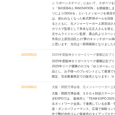
ン リボーンステージ」において、スポーツを
ト「BASEBALL INNOVATION」を
ツによりSDGsを」というメッセージを発信
は、使われなくなった軟式野球ボールを回収
るとともに、元メジャーリーガー上原浩治さ
カリスマ監督として有名な辻正人さんを迎え
元サムライジャパン監督、栗山氏よりスペシ
市長が上原浩治氏との“夢のキャッチボール体
と思います。当日は一部雨模様となりました
2025/09/22
2025年度阪神タイガースリーグ優勝記念プ
2025年度阪神タイガースリーグ優勝記念プ
2025年リーグ優勝のロゴを『ゆうボール』
品とし、お子様へのプレゼントとして最適です
限定、完全数量限定での販売となります）
Ｗ
2025/08/21
大阪・関西万博会場、元メジャーリーガー上
大阪・関西万博会場、ＳＤＧｓ対談ステージ
ぎEXPOでは、 阪南市と『TEAM EXPO 
出ネットワーク会員』で連携している企業・学
楽・ダンスパフォーマンス。広場で体験コン
中で弊社内外ゴムと阪南市のタイアップステ