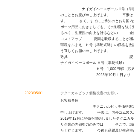
内外ゴ
ナイガイベースボール H号（準硬式
のこととお慶び申し上げます。 平素は、
す。 さて、すでにご承知のとおり国内
ポーツ用品におきましても、その影響を強
るべく、生産性の向上を計るなどの 企業
コストアップ 要因を吸収することが極
環境をふまえ、Ｈ号（準硬式球）の価格を
う宜しくお
敬具 － 記
ナイガイベースボール Ｈ号（準硬
Ｈ号 1,000円/個（税込み価
2023年10月１日より
以
2023/05/01
テクニカルピッチ価格改定のお願い
お客様各位
テクニカルピッチ価格改定のお願
申し上げます。 平素は、内外ゴム製ス
2019年12月に発売を開始しましたテク
り企業の内部努力のみでは そこで、誠に
たく存じます。 今後も品質及び生産性