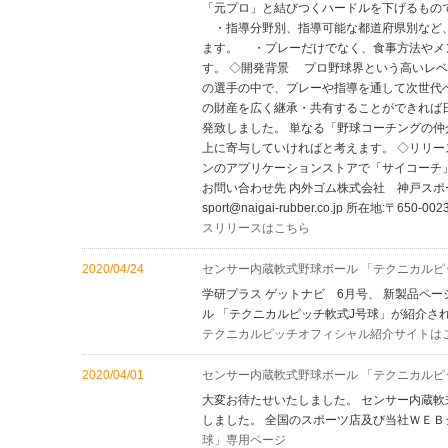
「元プロ」と結びつくハードルを下げるもの
・指導分野別、指導可能な都道府県別など、
ます。 ・プレーだけでなく、食事方法やメ
す。 ◇開発背景 プロ野球界という高いレ
の選手の中で、プレーや指導を通して次世代
の財産を広く継承・共有することができれば
発致しました。 単なる「野球コーチングの
上に寄与していければと考えます。 ◇リリース
ンのアプリケーションストアで「サイコーチ」
お問い合わせ先 内外ゴム株式会社 神戸スポーツ用品部(担
sport@naigai-rubber.co.jp 所在地:
スリリースはこちら
2020/04/24
センサー内蔵軟式野球ボール 「テクニカルピ
学研プラス ゲットナビ 6月号、 新製品ペ
ル 「テクニカルピッチ軟式J号球」が紹介さ
テクニカルピッチオフィシャル紹介サイトは
2020/04/01
センサー内蔵軟式野球ボール 「テクニカルピ
大変お待たせいたしました。 センサー内蔵軟
しました。 全国のスポーツ店及び当社ＷＥ
球」専用ページ