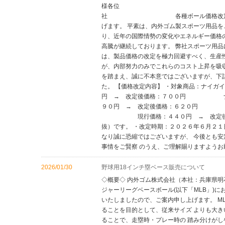
様各位 
社 各種ボール価格改定のお願い 
げます。 平素は、内外ゴム製スポーツ用品を
り、近年の国際情勢の変化やエネルギー価格
高騰が継続しております。 弊社スポーツ用
は、製品価格の改定を極力回避すべく、生産
が、内部努力のみでこれらのコスト上昇を吸
を踏まえ、誠に不本意ではございますが、下
た。 【価格改定内容】 ・対象商品：ナ
円 → 改定後価格：７００円 ナ
９０円 → 改定後価格：６２０円 ナ
現行価格：４４０円 → 改定後
抜）です。 ・改定時期：２０２６年６月２
なり誠に恐縮ではございますが、 今後とも
事情をご賢察 のうえ、ご理解賜りま
2026/01/30
野球用18インチ塁ベース販売について
◇概要◇ 内外ゴム株式会社（本社：兵庫県明
ジャーリーグベースボール(以下「MLB」)に
いたしましたので、ご案内申し上げます。 M
ることを目的として、従来サイズ よりも大き
ることで、走塁時・プレー時の 踏み分けが