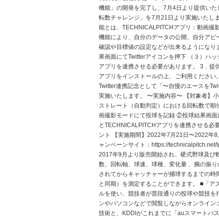
機能」の開発を完了し、7月4日より提供いたし
転数チャレンジ」を7月21日より実施いたします。 
能とは、TECHNICALPITCHアプリ：動画
機能により、自分のデータの公開、自分アピ
確認や目標値の設定などが出来るようになりま
果画面にてTwitterアイコンを押下 （３）ハッシ
アプリを連携させる必要があります。 3．提供開始
アプリをインストールの上、ご利用ください。
Twitter連携記念として「〜自慢のエースをT
実施いたします。 〜実施内容〜 【対象者】小
ストレート（自動判定）における回転数で順位を決
画撮影モードにて投球を記録 ②投球結果画面にてTwi
とTECHNICALPITCHアプリを連携させ
ント 【実施期間】2022年7月21日〜202
ャンペーンサイト：https://technicalpitch.n
2017年9月より販売開始され、硬式野球及び
数、回転軸、球速、球種、変化量 、腕の振
されてからキャッチャーが捕球するまでの時
と同期）を測定することができます。 ■「ア
ルを使い、競技者が普段通りの投球や競技を
ンやパソコンなどで閲覧しながらオンラインコ
技術と、KDDIがこれまでに「auスマート