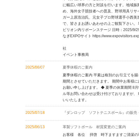
に幅広い球界の方と対談を行います。地域振
め、海外女子競技者への普及、野球用具リサ
ガー上原浩治氏、元女子プロ野球選手小西美
で、皆さまお誘いあわせの上ご観覧下さい。 
ビリオン内リボーンステージ 日時：2025/9/29
なぎEXPOサイト https://www.expovisitors.expo
内外
社 対
イベント事務局
2025/08/07
夏季休暇のご案内
夏季休暇のご案内 平素は格別のお引立てを賜
期間とさせていただきます。 期間中お客様
お願い申し上げます。 ◆ 夏季の休業期間 8
ル等お問い合わせは受け付けておりますが、 
いいたします。
2025/07/18
『ダンロップ ソフトテニスボール』の販売
2025/06/13
革製ソフトボール 材質変更のご案内
お客様 各位 拝啓 時下ますますご清栄の