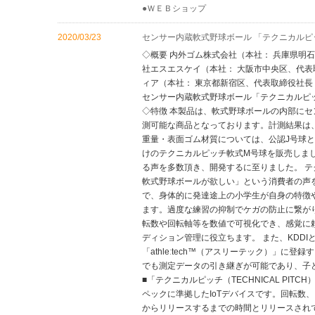
●ＷＥＢショップ
2020/03/23
センサー内蔵軟式野球ボール 「テクニカルピ
◇概要 内外ゴム株式会社（本社： 兵庫県明
社エスエスケイ（本社： 大阪市中央区、代表
ィア（本社： 東京都新宿区、代表取締役社長 
センサー内蔵軟式野球ボール「テクニカルピッ
◇特徴 本製品は、軟式野球ボールの内部に
測可能な商品となっております。計測結果は
重量・表面ゴム材質については、公認J号球と同
けのテクニカルピッチ軟式M号球を販売しま
る声を多数頂き、開発するに至りました。 
軟式野球ボールが欲しい」という消費者の声
で、身体的に発達途上の小学生が自身の特徴
ます。過度な練習の抑制でケガの防止に繋が
転数や回転軸等を数値で可視化でき、感覚に
ディション管理に役立ちます。 また、KDDI
「athleːtech™（アスリーテック）」に
でも測定データの引き継ぎが可能であり、子
■「テクニカルピッチ（TECHNICAL PIT
ペックに準拠したIoTデバイスです。回転数
からリリースするまでの時間とリリースされ