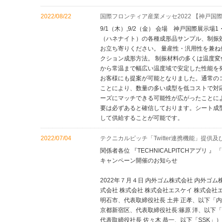
2022/08/22
国際フロンティア産業メッセ2022 【神戸国
9/1（木）,9/2（金） 会場 神戸国際展示
（ハネナイト）の各種成形品サンプル、制振
お立ち寄りください。 量産性・汎用性を兼
クション成形方法。 制振材料の多くは温度
から常温まで幅広い温度域で安定した性能を
お客様にも提案が可能となりました。通常の
ことにより、数量の多い成型を低コストで対
ーズにマッチできる可能性が広がったことに
要は必ずあると確信しております。シート成
して供給することが可能です。
2022/07/04
テクニカルピッチ「Twitter連携機能」提供
関係者各位 『TECHNICALPITCHアプリ 
キャンペーン開催のお知らせ
2022年７月４日 内外ゴム株式会社 内外ゴム株式
式会社 株式会社 株式会社エスケイ 株式会社
明石市、代表取締役社長 土井 正孝、以下「内外ゴム
京都新宿区、代表取締役社長:篠原 洋、以下
代表取締役社長 佐々木 恭一、以下「SSK」）の3