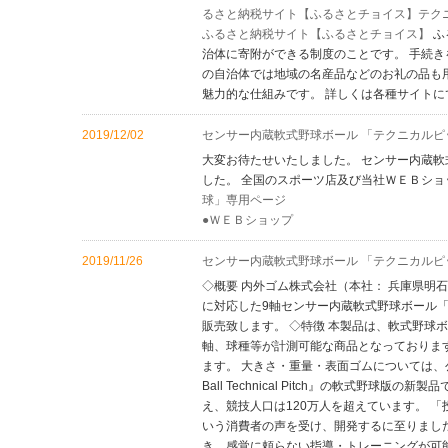
るさと納税サイト【ふるさとチョイス】テク
ふるさと納税サイト【ふるさとチョイス】
ふ
治体に寄附ができる制度のことです。 手続
の自治体では地域の名産品などのお礼の品も
魅力的な仕組みです。 詳しくは各種サイトに
2019/12/02
センサー内蔵軟式野球ボール 「テクニカルピ
大変お待たせいたしました。 センサー内蔵軟
した。 全国のスポーツ店及び当社ＷＥＢシ
球」専用ページ
●ＷＥＢショップ
2019/11/26
センサー内蔵軟式野球ボール 「テクニカルピ
◇概要 内外ゴム株式会社（本社： 兵庫県明石
に対応した9軸センサー内蔵軟式野球ボール「
販売致します。 ◇特徴 本製品は、軟式野球
軸、球種等が計測可能な商品となっておりま
ます。 大きさ・重量・表面ゴムについては、
Ball Technical Pitch』の軟式野球
え、競技人口は120万人を超えています。 
いう消費者の声を受け、開発するに至りまし
き、感覚に頼らない指導・トレーニングが可