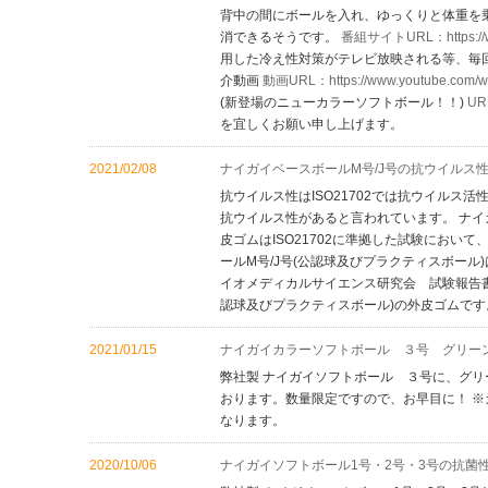
背中の間にボールを入れ、ゆっくりと体重を
消できるそうです。
番組サイトURL：https://www
用した冷え性対策がテレビ放映される等、毎
介動画
動画URL：https://www.youtube.com/
(新登場のニューカラーソフトボール！！)
URL
を宜しくお願い申し上げます。
2021/02/08
ナイガイベースボールM号/J号の抗ウイルス
抗ウイルス性はISO21702では抗ウイルス
抗ウイルス性があると言われています。 ナイ
皮ゴムはISO21702に準拠した試験におい
ールM号/J号(公認球及びプラクティスボール
イオメディカルサイエンス研究会 試験報告書
認球及びプラクティスボール)の外皮ゴムで
2021/01/15
ナイガイカラーソフトボール ３号 グリー
弊社製 ナイガイソフトボール ３号に、グリ
おります。数量限定ですので、お早目に！ 
なります。
2020/10/06
ナイガイソフトボール1号・2号・3号の抗菌