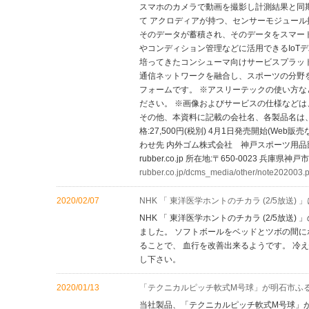
スマホのカメラで動画を撮影し計測結果と同期
て アクロディアが持つ、センサーモジュー
そのデータが蓄積され、そのデータをスマー
やコンディション管理などに活用できるIoTデ
培ってきたコンシューマ向けサービスプラット
通信ネットワークを融合し、スポーツの分野
フォームです。 ※アスリーテックの使い方など、詳細はこ
ださい。 ※画像およびサービスの仕様などは
その他、本資料に記載の会社名、各製品名は、
格:27,500円(税別) 4月1日発売開始(Web販売などで
わせ先 内外ゴム株式会社 神戸スポーツ用品部(担当：安樂) 
rubber.co.jp 所在地:〒650-0023 兵
rubber.co.jp/dcms_media/other/note202003.p
2020/02/07
NHK 「 東洋医学ホントのチカラ (2/5放
NHK 「 東洋医学ホントのチカラ (2/5放送
ました。 ソフトボールをベッドとツボの間に
ることで、 血行を改善出来るようです。 冷
し下さい。
2020/01/13
「テクニカルピッチ軟式M号球」が明石市ふ
当社製品、「テクニカルピッチ軟式M号球」