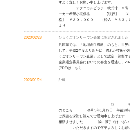
すよう宜しくお願い申し
テクニカルピッチ 軟式球 Ｍ号
ーカー希望小売価格 【現行】 ￥２
格】 ￥３０，０００－ （税込 ￥３
より
2023/02/28
ひょうごオンリーワン企業に認定されました
兵庫県では、「地域創生戦略」のもと、世界
して、平成2年度より新たに、優れた技術や
うごオンリーワン企業」として認定・顕彰す
企業選定委員会においての審査を通過し、20
(PDF)はこちら
2023/01/24
訃報
令和5年
内外ゴム株
代表取締役
訃 報 弊社 名誉会長
のところ 令和5年1月19日 午後2時
ご厚誼を深謝し謹んでご通知申し上げます
相済ませました 誠に勝手ではございます
いただきますので何卒よろしくお願