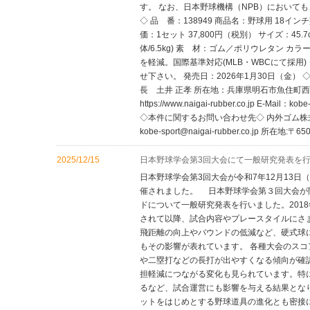
す。 なお、日本野球機構（NPB）において
◇ 品 番：138949 商品名：野球用 18
価：1セット 37,800円（税別） サイズ：45.7
体/6.5kg) 素 材：ゴム／ポリウレタン 
を軽減。国際基準対応(MLB・WBCにて採用
せ下さい。 発売日：2026年1月30日（金）
長 土井 正孝 所在地：兵庫県明石市魚住町西岡2050
https://www.naigai-rubber.co.jp E-Ma
◇本件に関するお問い合わせ先◇ 内外ゴム株式会社 神
kobe-sport@naigai-rubber.co.jp 
2025/12/15
日本野球学会第3回大会にて一般研究発表を
日本野球学会第3回大会が令和7年12月13日
催されました。 日本野球学会第３回大会が
ドについて一般研究発表を行いました。201
されて以降、試合内容やプレースタイルにさ
飛距離の向上やバウンドの低減など、硬式球
もその影響が表れています。 各種大会のスコ
や二塁打などの長打が出やすくなる傾向が確
担軽減につながる変化も見られています。特に
るなど、試合運営にも影響を与える結果とな
ットをはじめとする野球道具の進化とも密接