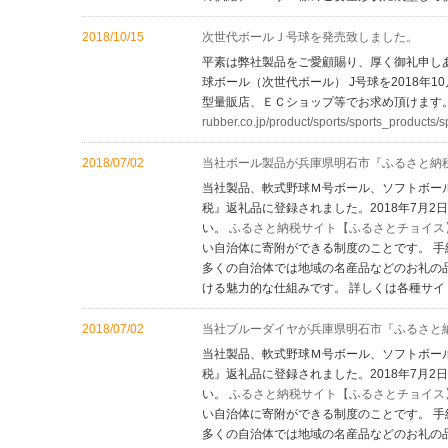
2018/10/15
次世代ボールＪ号球を発売致しました。
平素は弊社製品をご愛顧賜り、厚く御礼申し
球ボール（次世代ボール） J号球を2018年
型量販店、ＥＣショップ等でお求め頂けます
rubber.co.jp/product/sports/sports_products/s
2018/07/02
当社ボール製品が兵庫県明石市『ふるさと納
当社製品、軟式野球Ｍ号ボール、ソフトボー
税』返礼品に登録されました。2018年7月
い。
ふるさと納税サイト【ふるさとチョイス
い自治体に寄附ができる制度のことです。 
多くの自治体では地域の名産品などのお礼の
ける魅力的な仕組みです。 詳しくは各種サイ
2018/07/02
当社ブルーダイヤが兵庫県明石市『ふるさと
当社製品、軟式野球Ｍ号ボール、ソフトボー
税』返礼品に登録されました。2018年7月
い。
ふるさと納税サイト【ふるさとチョイス
い自治体に寄附ができる制度のことです。 
多くの自治体では地域の名産品などのお礼の