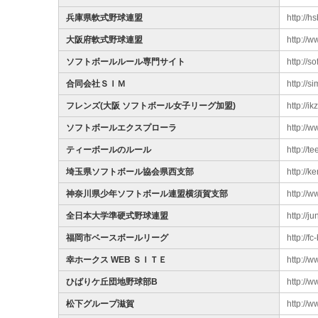
兵庫県軟式野球連盟
http://h
大阪府軟式野球連盟
http://
ソフトボールルール専門サイト
http://s
合同会社ＳＩＭ
http://s
フレンズ(大阪 ソフトボール女子リーグ加盟)
http://i
ソフトボールエクスプローラ
http://w
ティーボールのルール
http://te
埼玉県ソフトボール協会県西支部
http://k
神奈川県少年ソフトボール連盟横須賀支部
http://
全日本大学準硬式野球連盟
http://ju
福岡市ベースボールリーグ
http://fc
幸ホークス WEB ＳＩＴＥ
http://
ひばりケ丘団地野球部B
http://w
松下グループ滋賀
http://w