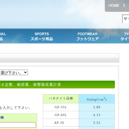
バネ定数、耐荷重、衝撃吸収量計算
ハネナイト品種
2
Gs(kgf/cm
)
GP-35L
2.89
を入力して下さい。
GP-60L
4.13
力欄
AP-30
3.52