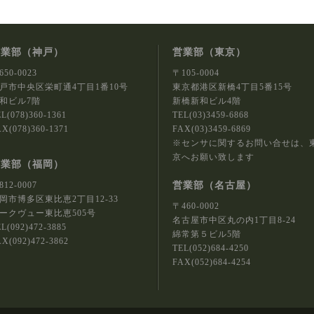
営業部（神戸）
営業部（東京）
650-0023
〒105-0004
戸市中央区栄町通4丁目1番10号
東京都港区新橋4丁目5番15号
和ビル7階
新橋新和ビル4階
L(078)360-1361
TEL(03)3459-6868
X(078)360-1371
FAX(03)3459-6869
※センサに関するお問い合せは、
京へお願い致します
営業部（福岡）
営業部（名古屋）
812-0007
岡市博多区東比恵2丁目12-33
〒460-0002
ークヴュー東比恵505号
名古屋市中区丸の内1丁目8-24
L(092)472-3885
綿常第５ビル5階
X(092)472-3862
TEL(052)684-4250
FAX(052)684-4254