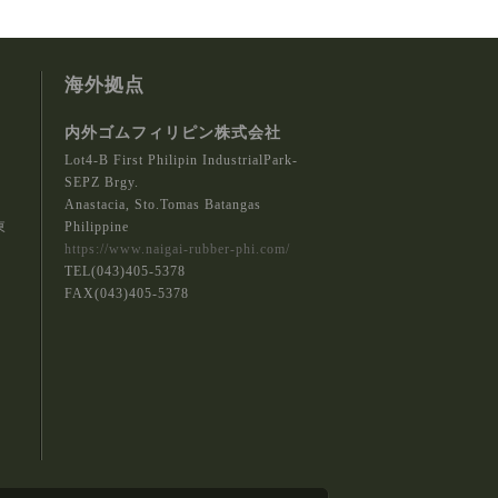
海外拠点
内外ゴムフィリピン株式会社
Lot4-B First Philipin IndustrialPark-
SEPZ Brgy.
Anastacia, Sto.Tomas Batangas
東
Philippine
https://www.naigai-rubber-phi.com/
TEL(043)405-5378
FAX(043)405-5378