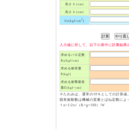
長さ b (cm)
高さ h (cm)
2
Gs(kgf/cm
)
入力値に対して、以下の表中に計算結果
求めるバネ定数
Ks(kgf/cm)
求める耐荷重
P(kgf)
求める衝撃吸収
量E(kgf･cm)
※たわみは、通常の10％としての計算値
固有振動数は機械の質量とばね定数によ
ｆn=1/2π√（K×g×100）/W