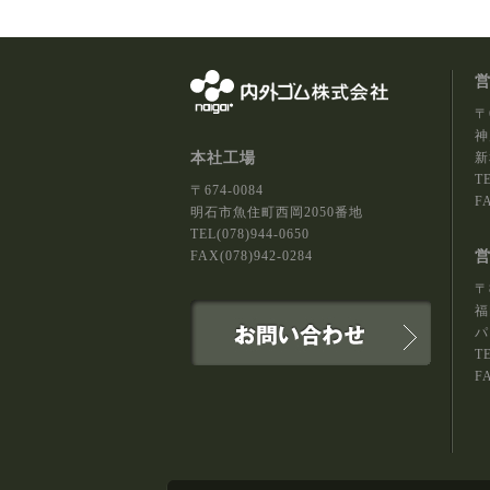
〒
神
本社工場
新
TE
〒674-0084
FA
明石市魚住町西岡2050番地
TEL(078)944-0650
FAX(078)942-0284
〒
福
パ
TE
FA