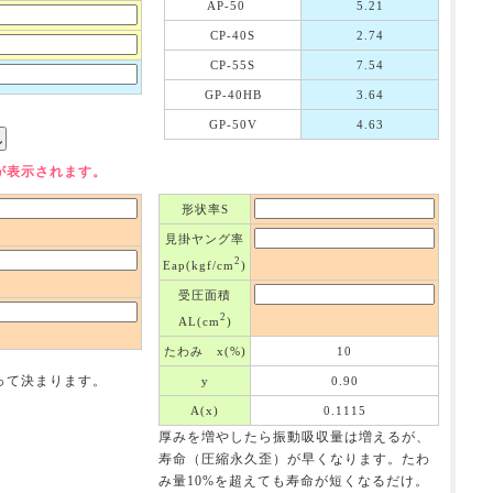
AP-50
5.21
CP-40S
2.74
CP-55S
7.54
GP-40HB
3.64
GP-50V
4.63
が表示されます。
形状率S
見掛ヤング率
2
Eap(kgf/cm
)
受圧面積
2
AL(cm
)
たわみ x(%)
10
。
って決まります。
y
0.90
A(x)
0.1115
厚みを増やしたら振動吸収量は増えるが、
寿命（圧縮永久歪）が早くなります。たわ
み量10%を超えても寿命が短くなるだけ。