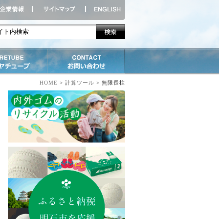
HOME
>
計算ツール
> 無限長柱