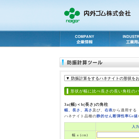
形状が幅に比べ長さの長い角柱の
3a(幅)＜b(長さ)の角柱
幅、長さ、高さ
及び、
右表
から適用する
ハネナイト品種の
静的せん断弾性率Gs値
入
幅 a (cm)