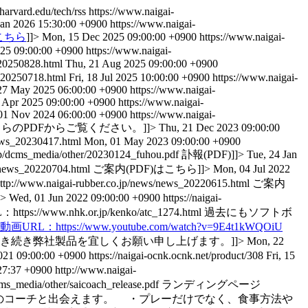
.harvard.edu/tech/rss
https://www.naigai-
 Jan 2026 15:30:00 +0900
https://www.naigai-
こちら
]]>
Mon, 15 Dec 2025 09:00:00 +0900
https://www.naigai-
025 09:00:00 +0900
https://www.naigai-
s_20250828.html
Thu, 21 Aug 2025 09:00:00 +0900
s_20250718.html
Fri, 18 Jul 2025 10:00:00 +0900
https://www.naigai-
27 May 2025 06:00:00 +0900
https://www.naigai-
 Apr 2025 09:00:00 +0900
https://www.naigai-
 01 Nov 2024 06:00:00 +0900
https://www.naigai-
らのPDFからご覧ください。]]>
Thu, 21 Dec 2023 09:00:00
news_20230417.html
Mon, 01 May 2023 09:00:00 +0900
.jp/dcms_media/other/20230124_fuhou.pdf
訃報(PDF)]]>
Tue, 24 Jan
s/news_20220704.html
ご案内(PDF)はこちら]]>
Mon, 04 Jul 2022
ttp://www.naigai-rubber.co.jp/news/news_20220615.html
ご案内
>
Wed, 01 Jun 2022 09:00:00 +0900
https://naigai-
ps://www.nhk.or.jp/kenko/atc_1274.html 過去にもソフトボ
動画URL：https://www.youtube.com/watch?v=9E4t1kWQOiU
き続き弊社製品を宜しくお願い申し上げます。]]>
Mon, 22
021 09:00:00 +0900
https://naigai-ocnk.ocnk.net/product/308
Fri, 15
27:37 +0900
http://www.naigai-
cms_media/other/saicoach_release.pdf
ランディングページ
でき、理想のコーチと出会えます。 ・プレーだけでなく、食事方法や