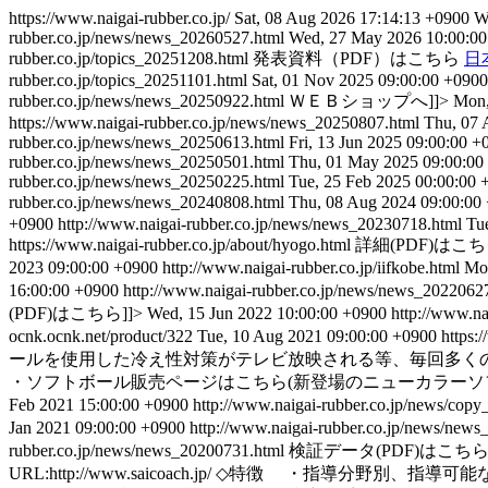
https://www.naigai-rubber.co.jp/
Sat, 08 Aug 2026 17:14:13 +0900
W
rubber.co.jp/news/news_20260527.html
Wed, 27 May 2026 10:00:0
rubber.co.jp/topics_20251208.html
発表資料（PDF）はこちら
日
rubber.co.jp/topics_20251101.html
Sat, 01 Nov 2025 09:00:00 +0900
rubber.co.jp/news/news_20250922.html
ＷＥＢショップへ]]>
Mon,
https://www.naigai-rubber.co.jp/news/news_20250807.html
Thu, 07 
rubber.co.jp/news/news_20250613.html
Fri, 13 Jun 2025 09:00:00 +
rubber.co.jp/news/news_20250501.html
Thu, 01 May 2025 09:00:00
rubber.co.jp/news/news_20250225.html
Tue, 25 Feb 2025 00:00:00 
rubber.co.jp/news/news_20240808.html
Thu, 08 Aug 2024 09:00:00
+0900
http://www.naigai-rubber.co.jp/news/news_20230718.html
Tu
https://www.naigai-rubber.co.jp/about/hyogo.html
詳細(PDF)はこちら
2023 09:00:00 +0900
http://www.naigai-rubber.co.jp/iifkobe.html
Mon
16:00:00 +0900
http://www.naigai-rubber.co.jp/news/news_2022062
(PDF)はこちら]]>
Wed, 15 Jun 2022 10:00:00 +0900
http://www.n
ocnk.ocnk.net/product/322
Tue, 10 Aug 2021 09:00:00 +0900
https:
ールを使用した冷え性対策がテレビ放映される等、毎回多く
・ソフトボール販売ページはこちら(新登場のニューカラーソ
Feb 2021 15:00:00 +0900
http://www.naigai-rubber.co.jp/news/co
Jan 2021 09:00:00 +0900
http://www.naigai-rubber.co.jp/news/new
rubber.co.jp/news/news_20200731.html
検証データ(PDF)はこちら]
URL:http://www.saicoach.jp/ ◇特徴 