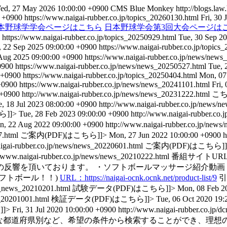
ed, 27 May 2026 10:00:00 +0900
CMS Blue Monkey
http://blogs.law
0 +0900
https://www.naigai-rubber.co.jp/topics_20260130.html
Fri, 30
本野球学学会ページはこちら
日本野球学会第3回大会ページは
https://www.naigai-rubber.co.jp/topics_20250929.html
Tue, 30 Sep 2
 22 Sep 2025 09:00:00 +0900
https://www.naigai-rubber.co.jp/topic
Aug 2025 09:00:00 +0900
https://www.naigai-rubber.co.jp/news/new
0900
https://www.naigai-rubber.co.jp/news/news_20250527.html
Tue, 
 +0900
https://www.naigai-rubber.co.jp/topics_20250404.html
Mon, 07
+0900
https://www.naigai-rubber.co.jp/news/news_20241101.html
Fri,
 +0900
http://www.naigai-rubber.co.jp/news/news_20231222.html
こち
e, 18 Jul 2023 08:00:00 +0900
http://www.naigai-rubber.co.jp/news/
]]>
Tue, 28 Feb 2023 09:00:00 +0900
http://www.naigai-rubber.co
, 22 Aug 2022 09:00:00 +0900
http://www.naigai-rubber.co.jp/new
7.html
ご案内(PDF)はこちら]]>
Mon, 27 Jun 2022 10:00:00 +0900
h
aigai-rubber.co.jp/news/news_20220601.html
ご案内(PDF)はこちら]]
//www.naigai-rubber.co.jp/news/news_20210222.html
番組サイトURL：htt
の反響を頂いております。 ・ソフトボールマッサージ紹介動画
フトボール！！)
URL：https://naigai-ocnk.ocnk.net/product-list/9
引
py_news_20210201.html
試験データ(PDF)はこちら]]>
Mon, 08 Feb 2
s_20201001.html
検証データ(PDF)はこちら]]>
Tue, 06 Oct 2020 19:
]>
Fri, 31 Jul 2020 10:00:00 +0900
http://www.naigai-rubber.co.jp/d
・指導分野別、指導可能な都道府県別など、希望の条件から検索することが