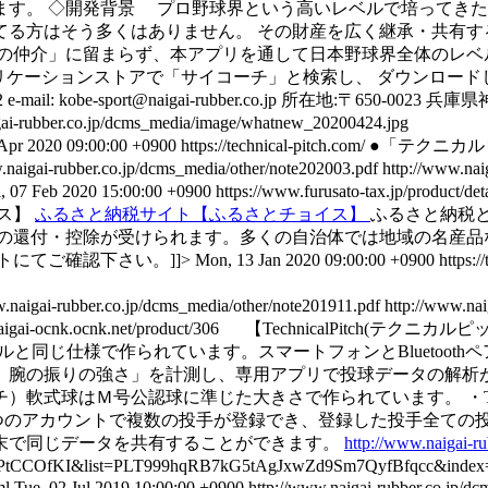
ます。 ◇開発背景 プロ野球界という高いレベルで培ってき
てる方はそう多くはありません。 その財産を広く継承・共有す
の仲介」に留まらず、本アプリを通して日本野球界全体のレベル向
プリケーションストアで「サイコーチ」と検索し、 ダウンロード
il: kobe-sport@naigai-rubber.co.jp 所在地:〒650-
gai-rubber.co.jp/dcms_media/image/whatnew_20200424.jpg
 Apr 2020 09:00:00 +0900
https://technical-pitch.com/
●「テクニカル
.naigai-rubber.co.jp/dcms_media/other/note202003.pdf
http://www.nai
i, 07 Feb 2020 15:00:00 +0900
https://www.furusato-tax.jp/product/d
イス】
ふるさと納税サイト【ふるさとチョイス】
ふるさと納税
の還付・控除が受けられます。多くの自治体では地域の名産品
にてご確認下さい。]]>
Mon, 13 Jan 2020 09:00:00 +0900
https:/
w.naigai-rubber.co.jp/dcms_media/other/note201911.pdf
http://www.nai
://naigai-ocnk.ocnk.net/product/306 【Technic
ルと同じ仕様で作られています。スマートフォンとBluetoot
腕の振りの強さ」を計測し、専用アプリで投球データの解析が
ピッチ）軟式球はＭ号公認球に準じた大きさで作られています。 ・T
1つのアカウントで複数の投手が登録でき、登録した投手全ての
末で同じデータを共有することができます。
http://www.naigai-r
OLPtCCOfKI&list=PLT999hqRB7kG5tAgJxwZd9Sm7QyfBfqcc&inde
ml
Tue, 02 Jul 2019 10:00:00 +0900
http://www.naigai-rubber.co.jp/d