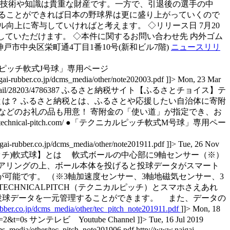
た技術や知識は貴重な財産です。一方で、引退後の選手の中
ることができれば日本の野球界は更に盛り上がっていくので
上に寄与していければと考えます。 ◇リリース日 7月20
していただけます。 ◇本件に関するお問い合わせ先 内外ゴム
0023 兵庫県神戸市中央区栄町通4丁目1番10号(新和ビル7階)
ニュースリリ
ピッチ軟式J号球」専用ページ
gai-rubber.co.jp/dcms_media/other/note202003.pdf ]]>
Mon, 23 Mar
etail/28203/4786387
ふるさと納税サイト【ふるさとチョイス】テ
とは？ ふるさと納税とは、ふるさとや応援したい自治体に寄附
などのお礼の品も用意！ 寄附金の「使い道」が指定でき、お
/technical-pitch.com/
●「テクニカルピッチ軟式M号球」専用ペー
gai-rubber.co.jp/dcms_media/other/note201911.pdf ]]>
Tue, 26 Nov
alPitch(テクニカルピッチ)軟式球】とは 軟式ボールの中心部に9軸センサー（※）
hペアリングの上、ボール本体を投げると投球データがスマート
可能です。 （※3軸加速度センサー、3軸地磁気センサー、3
ECHNICALPITCH（テクニカルピッチ）とスマホさえあれ
投球データを一元管理することができます。 また、データの
ubber.co.jp/dcms_media/other/tec_pitch_note201911.pdf
]]>
Mon, 18
x=2&t=0s
サンテレビ Youtube Channel ]]>
Tue, 16 Jul 2019
cms_media/other/tec_pitch_note201906.pdf
http://www.naigai-