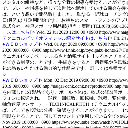
メンタルの維持など、様々な分野の指導を受けることができ
で、プレーや指導を通して次世代へ継承していける機会を持
は、という想いで開発致しました。 単なる「野球コーチング
日(月曜)より運用開始です。 お持ちのスマートフォンのア
株式会社 神戸スポーツ用品部(担当：廣岡) TEL(078)360-1362 e-ma
ースはこちら
]]>
Wed, 22 Jul 2020 12:00:00 +0900
http://www.nai
テクニカルピッチオフィシャル紹介サイトはこちら
]]>
Fri, 24
●ＷＥＢショップ
]]>
Wed, 01 Apr 2020 09:00:00 +0900
http://www
2020 09:00:00 +0900
https://www4.nhk.or.jp/toyoigaku-honto/27/
Fr
クニカルピッチページ ふるさと納税サイト【ふるさとチョ
ができる制度のことです。 手続きをすると、所得税や住民税
礼の品もいただける魅力的な仕組みです。 詳しくは各種サイト
ジ
●ＷＥＢショップ
]]>
Mon, 02 Dec 2019 09:00:00 +0900
http://ww
2019 09:00:00 +0900
http://naigai-ocnk.ocnk.net/product/306
http
を内蔵したIoT製品であり、ボール本体は、軟式公認M号ボー
フォンに転送され、「球速、回転数、回転軸、球種、変化量、
軸角速度センサー） ・TECHNICALPITCH（テクニカル
ば、どこでも投球の分析・確認をすることができます。 ・
同期をとることで、同じアカウントで使用している全ての端
Nov 2019 10:00:00 +0900
https://www.youtube.com/watch?v=H
10:00:00 +0900
https://www.naigai-rubber.co.jp/topics_20190702.ht